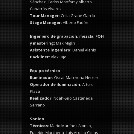
Sánchez, Carlos Monfort y Alberto
Caparrós Álvarez
Tour Manager:
Celia Grané García
Stage Manager:
Alberto Fadón
Ingeniero de grabación, mezcla, FOH
y mastering:
Max Miglin
Asistente ingeniero:
Daniel Alanís
Backliner:
Alex Hijo
Equipo técnico
Iluminador:
Óscar Marchena Herrero
Operador de iluminación:
Arturo
Plaza
Realizador:
Noah-Siro Castañeda
Serrano
Sonido
Técnicos:
Mario Martínez Alonso,
Eusebio Marchena, Luis Acosta Cimas,