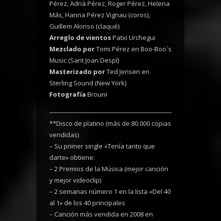
Pérez, Adrià Pérez, Roger Pérez, Helena
Más, Hanna Pérez Vignau (coros),
Guillem Alonso (claqué)
Arreglo de vientos
Patxi Urchegui
Mezclado por
Tomi Pérez en Boo-Boo´s
Music (Sant Joan Despí)
Masterizado por
Ted Jensen en
Sterling Sound (New York)
Fotografía
Brouni
**Disco de platino (más de 80.000 copias
vendidas)
– Su primer single «Tenía tanto que
darte» obtiene:
– 2 Premios de la Música (mejor canción
y mejor videoclip)
– 2 semanas número 1 en la lista «Del 40
al 1» de los 40 principales
– Canción más vendida en 2008 en