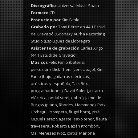
Discográfica
Universal Music Spain
Formato
CD
Producido por
Kim Fanlo
Grabado por
Tomi Pérez en 44.1 Estudi
de Gravació (Girona) y Aurha Recording
Studio (Esplugues de Llobregat)
Asistente de grabación
Carles Xirgo
(44.1 Estudi de Gravació)
Músicos
Félix Fanlo (batería,
percusión), Dick Them (contrabajo), Kim
Fanlo (bajo, guitarras eléctricas,
acústicas y española, Talk Box,
programaciones), David Soler (guitarra
eléctrica, pedal steel, dobro), Jaime de
Burgos (piano, Rhodes, Hammond), Patxi
Urchegui (trompeta, flugel horn), José
Miguel Pérez Sagaste (saxo tenor, flauta
travesera), Roberto Bazán (trombón),
Mai Meneses (voz, coros) Mariona