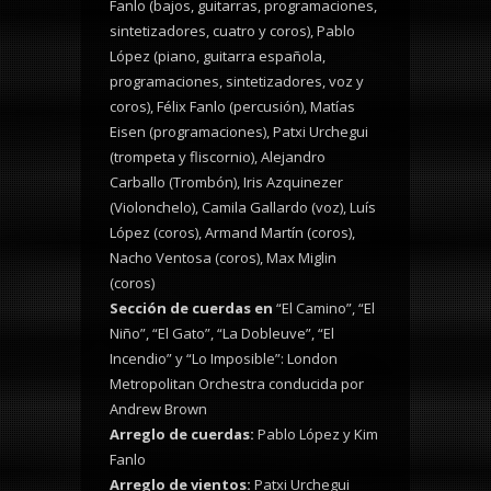
Fanlo (bajos, guitarras, programaciones,
sintetizadores, cuatro y coros), Pablo
López (piano, guitarra española,
programaciones, sintetizadores, voz y
coros),
Félix Fanlo (percusión), Matías
Eisen (programaciones), Patxi Urchegui
(trompeta y fliscornio), Alejandro
Carballo (Trombón), Iris Azquinezer
(Violonchelo), Camila Gallardo (voz), Luís
López (coros), Armand Martín (coros),
Nacho Ventosa (coros), Max Miglin
(coros)
Sección de cuerdas en
“El Camino”, “El
Niño”, “El Gato”, “La Dobleuve”, “El
Incendio” y “Lo Imposible”: London
Metropolitan Orchestra conducida por
Andrew Brown
Arreglo de cuerdas:
Pablo López y Kim
Fanlo
Arreglo de vientos:
Patxi Urchegui