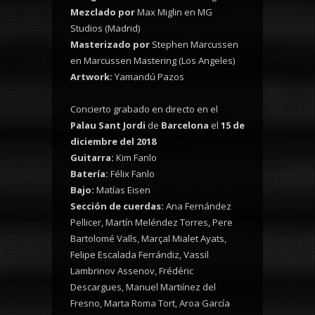
Mezclado por
Max Miglin en MG
Studios (Madrid)
Masterizado por
Stephen Marcussen
en Marcussen Mastering (Los Angeles)
Artwork:
Yamandú Pazos
Concierto grabado en directo en el
Palau Sant Jordi
de
Barcelona
el
15 de
diciembre del 2018
Guitarra:
Kim Fanlo
Batería:
Félix Fanlo
Bajo:
Matías Eisen
Sección de cuerdas:
Ana Fernández
Pellicer, Martín Meléndez Torres, Pere
Bartolomé Valls, Marçal Mialet Ayats,
Felipe Escalada Ferrándiz, Vassil
Lambrinov Assenov, Frédéric
Descargues, Manuel Martiínez del
Fresno, Marta Roma Tort, Aroa García