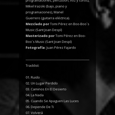
programaciones, percusión, voz y coros),
Mikel Irazoki (bajo, piano y
programaciones), Manel
Guerrero (guitarra eléctrica).
Mezclado por
Tomi Pérez en Boo-Boo´s
Music (Sant Joan Despí)
Masterizado por
Tomi Pérez en Boo-
Boo´s Music (Sant Joan Despí)
Fotografía:
Juan Pérez Fajardo
Tracklist:
01. Ruido
02. Un Lugar Perdido
03. Caminos En El Desierto
04. La Nada
05. Cuando Se Apaguen Las Luces
06. Depende De Ti
07. Volverá