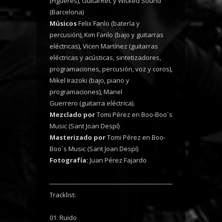
(Figueres), GuitarRec y Wicked Sound
(Barcelona)
Músicos
Felix Fanlo (batería y
percusión), Kim Fanlo (bajo y guitarras
eléctricas), Vicen Martínez (guitarras
eléctricas y acústicas, sintetizadores,
programaciones, percusión, voz y coros),
Mikel Irazoki (bajo, piano y
programaciones), Manel
Guerrero (guitarra eléctrica).
Mezclado por
Tomi Pérez en Boo-Boo´s
Music (Sant Joan Despí)
Masterizado por
Tomi Pérez en Boo-
Boo´s Music (Sant Joan Despí)
Fotografía:
Juan Pérez Fajardo
Tracklist:
01. Ruido