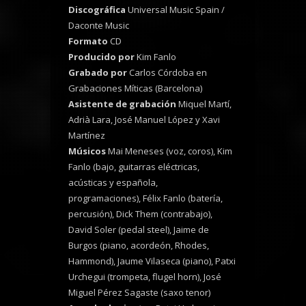
Discográfica
Universal Music Spain /
Daconte Music
Formato
CD
Producido por
Kim Fanlo
Grabado por
Carlos Córdoba en
Grabaciones Míticas (Barcelona)
Asistente de grabación
Miquel Martí,
Adrià Lara, José Manuel López y Xavi
Martínez
Músicos
Mai Meneses (voz, coros), Kim
Fanlo (bajo, guitarras eléctricas,
acústicas y española,
programaciones), Félix Fanlo (batería,
percusión), Dick Them (contrabajo),
David Soler (pedal steel), Jaime de
Burgos (piano, acordeón, Rhodes,
Hammond), Jaume Vilaseca (piano), Patxi
Urchegui (trompeta, flugel horn), José
Miguel Pérez Sagaste (saxo tenor)