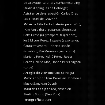
de Gravació (Girona) y Aurha Recording
Studio (Esplugues de Llobregat)
Asistente de grabación
Carles Xirgo
(44.1 Estudi de Gravació)
Músicos
Félix Fanlo (batería, percusión),
, Kim Fanlo (bajo, guitarras eléctricas),
Patxi Urchegui (trompeta, flugel horn),
José Miguel Pérez Sagaste (saxo tenor,
flauta travesera), Roberto Bazán
(trombón), Mai Meneses (voz, coros),
Mariona Pérez, Adrià Pérez, Roger
Pérez, Helena Más, Hanna Pérez Vignau
(coros)
Arreglo de vientos
Patxi Urchegui
Mezclado por
Tomi Pérez en Boo-Boo´s
Music (Sant Joan Despí)
Masterizado por
Ted Jensen en
Sterling Sound (New York)
Fotografía
Brouni