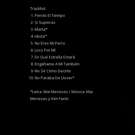
Tracklist:
Pierdo El Tiempo
Si Supieras
Marta*
Idiota*
No Eres Mi Perro
Loco Por Mí
En Qué Estrella Estará
Engáñame A Mí También
No Sé Cómo Decirte
No Paraba De Llover*
*Letra: Mai Meneses / Música: Mai
Meneses y Kim Fanlo