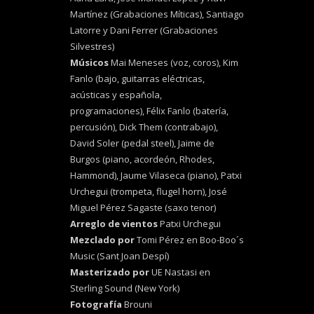
Martínez (Grabaciones Míticas), Santiago
Latorre y Dani Ferrer (Grabaciones
Silvestres)
Músicos
Mai Meneses (voz, coros), Kim
Fanlo (bajo, guitarras eléctricas,
acústicas y española,
programaciones), Félix Fanlo (batería,
percusión), Dick Them (contrabajo),
David Soler (pedal steel), Jaime de
Burgos (piano, acordeón, Rhodes,
Hammond), Jaume Vilaseca (piano), Patxi
Urchegui (trompeta, flugel horn), José
Miguel Pérez Sagaste (saxo tenor)
Arreglo de vientos
Patxi Urchegui
Mezclado por
Tomi Pérez en Boo-Boo´s
Music (Sant Joan Despí)
Masterizado por
UE Nastasi en
Sterling Sound (New York)
Fotografía
Brouni