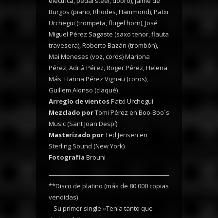
eléctrica, pedal steel, dobro), Jaime de
Burgos (piano, Rhodes, Hammond), Patxi
Urchegui (trompeta, flugel horn), José
Miguel Pérez Sagaste (saxo tenor, flauta
travesera), Roberto Bazán (trombón),
Mai Meneses (voz, coros) Mariona
Pérez, Adrià Pérez, Roger Pérez, Helena
Más, Hanna Pérez Vignau (coros),
Guillem Alonso (claqué)
Arreglo de vientos
Patxi Urchegui
Mezclado por
Tomi Pérez en Boo-Boo´s
Music (Sant Joan Despí)
Masterizado por
Ted Jensen en
Sterling Sound (New York)
Fotografía
Brouni
**Disco de platino (más de 80.000 copias
vendidas)
– Su primer single «Tenía tanto que