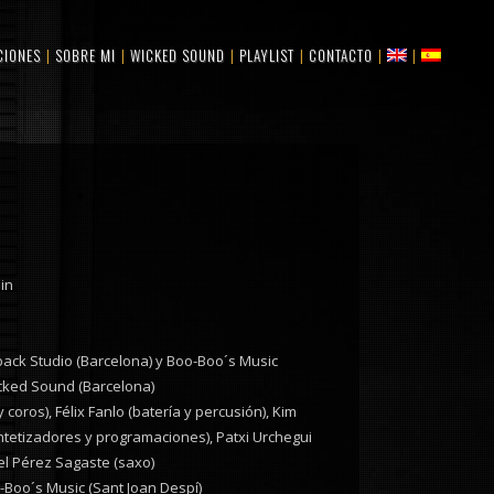
CIONES
SOBRE MI
WICKED SOUND
PLAYLIST
CONTACTO
in
ack Studio (Barcelona) y Boo-Boo´s Music
cked Sound (Barcelona)
coros), Félix Fanlo (batería y percusión), Kim
sintetizadores y programaciones), Patxi Urchegui
uel Pérez Sagaste (saxo)
Boo´s Music (Sant Joan Despí)