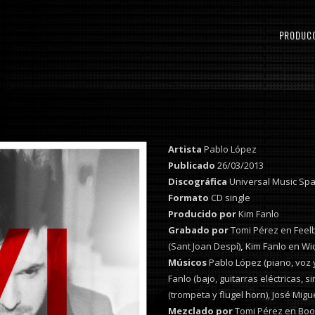
PRODUC
Artista
Pablo López
Publicado
26/03/2013
Discográfica
Universal Music Spa
Formato
CD single
Producido por
Kim Fanlo
Grabado por
Tomi Pérez en Feelb
(Sant Joan Despí)
,
Kim Fanlo en Wi
Músicos
Pablo López (piano, voz y 
Fanlo (bajo, guitarras eléctricas, 
(trompeta y flugel horn), José Mig
Mezclado por
Tomi Pérez en Boo-