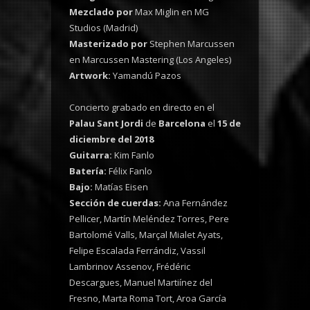
Mezclado por
Max Miglin en MG
Studios (Madrid)
Masterizado por
Stephen Marcussen
en Marcussen Mastering (Los Angeles)
Artwork:
Yamandú Pazos
Concierto grabado en directo en el
Palau Sant Jordi
de
Barcelona
el
15 de
diciembre del 2018
Guitarra:
Kim Fanlo
Batería:
Félix Fanlo
Bajo:
Matías Eisen
Sección de cuerdas:
Ana Fernández
Pellicer, Martín Meléndez Torres, Pere
Bartolomé Valls, Marçal Mialet Ayats,
Felipe Escalada Ferrándiz, Vassil
Lambrinov Assenov, Frédéric
Descargues, Manuel Martiínez del
Fresno, Marta Roma Tort, Aroa García