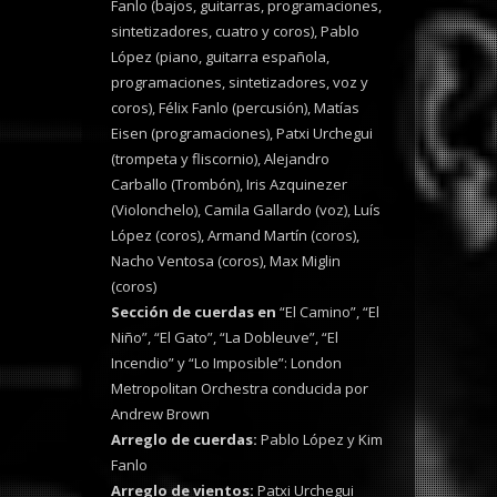
Fanlo (bajos, guitarras, programaciones,
sintetizadores, cuatro y coros), Pablo
López (piano, guitarra española,
programaciones, sintetizadores, voz y
coros),
Félix Fanlo (percusión), Matías
Eisen (programaciones), Patxi Urchegui
(trompeta y fliscornio), Alejandro
Carballo (Trombón), Iris Azquinezer
(Violonchelo), Camila Gallardo (voz), Luís
López (coros), Armand Martín (coros),
Nacho Ventosa (coros), Max Miglin
(coros)
Sección de cuerdas en
“El Camino”, “El
Niño”, “El Gato”, “La Dobleuve”, “El
Incendio” y “Lo Imposible”: London
Metropolitan Orchestra conducida por
Andrew Brown
Arreglo de cuerdas:
Pablo López y Kim
Fanlo
Arreglo de vientos:
Patxi Urchegui