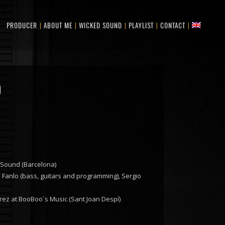
PRODUCER
ABOUT ME
WICKED SOUND
PLAYLIST
CONTACT
)
 Sound (Barcelona)
m Fanlo (bass, guitars and programming), Sergio
ez at BooBoo´s Music (Sant Joan Despí)