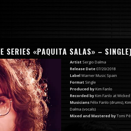
HE SERIES «PAQUITA SALAS» – SINGLE
Artist
Sergio Dalma
Release Date
07/20/2018
Label
Warner Music Spain
Format
Single
Produced by
Kim Fanlo
Recorded by
Kim Fanlo at Wicked
Musicians
Félix Fanlo (drums), Ki
Dalma (vocals)
Mixed and Mastered by
Tomi Pér